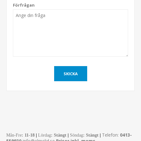
Förfrågan
Telefon:
0413-
Mån-Fre
:
11-18
|
Lördag
: Stängt
|
Söndag
: Stängt
|
559930
info@elmelid.se
Priser inkl. moms.