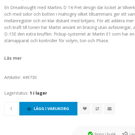
En Dreadnought med Martins D 14-Fret design där locket är tillverk
och med sidor och botten i mahogny vilket tillsammans ger ett va
mellanregister och en klar diskant med briljans. För att addera mer
och kraft till tonen har Martin använt en bracing utan avfasningar, al
D-15E den extra knuffen. Pickup-systemet är Martin E1 som har en
stämapparat och kontroller för volym, ton och Phase.
Läs mer
Artikelnr:
449730
Lagerstatus:
1 i lager
Finns i butik
Le