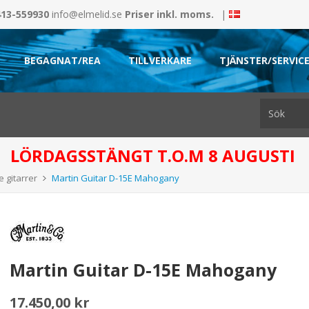
413-559930
info@elmelid.se
Priser inkl. moms.
|
BEGAGNAT/REA
TILLVERKARE
TJÄNSTER/SERVIC
LÖRDAGSSTÄNGT T.O.M 8 AUGUSTI
 gitarrer
Martin Guitar D-15E Mahogany
Martin Guitar D-15E Mahogany
17.450,00 kr