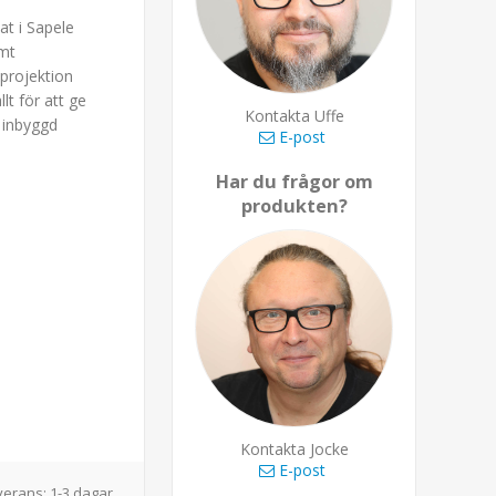
at i Sapele
rmt
 projektion
lt för att ge
Kontakta Uffe
 inbyggd
E-post
Har du frågor om
produkten?
Kontakta Jocke
E-post
verans:
1-3 dagar