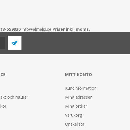
413-559930
info@elmelid.se
Priser inkl. moms.
ICE
MITT KONTO
Kundinformation
rakt och returer
Mina adresser
lkor
Mina ordrar
Varukorg
Önskelista