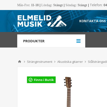
Telefon:
0
Mån-Fre
:
11-18
|
Lördag
: Stängt
|
Söndag
: Stängt
|
KONTAKTA OSS
PRODUKTER
Stränginstrument
Akustiska gitarrer
Stålsträngade
Finns i Butik