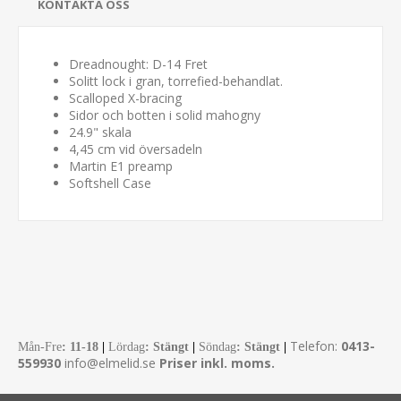
KONTAKTA OSS
Dreadnought: D-14 Fret
Solitt lock i gran, torrefied-behandlat.
Scalloped X-bracing
Sidor och botten i solid mahogny
24.9" skala
4,45 cm vid översadeln
Martin E1 preamp
Softshell Case
Telefon:
0413-
Mån-Fre
:
11-18
|
Lördag
: Stängt
|
Söndag
: Stängt
|
559930
info@elmelid.se
Priser inkl. moms.