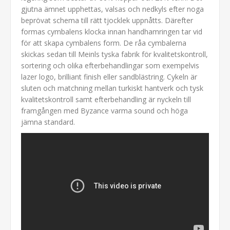
gjutna ämnet upphettas, valsas och nedkyls efter noga
beprövat schema till rätt tjocklek uppnåtts. Därefter
formas cymbalens klocka innan handhamringen tar vid
för att skapa cymbalens form. De råa cymbalerna
skickas sedan till Meinls tyska fabrik för kvalitetskontroll,
sortering och olika efterbehandlingar som exempelvis
lazer logo, brilliant finish eller sandblästring. Cykeln är
sluten och matchning mellan turkiskt hantverk och tysk
kvalitetskontroll samt efterbehandling är nyckeln till
framgången med Byzance varma sound och höga
jämna standard.