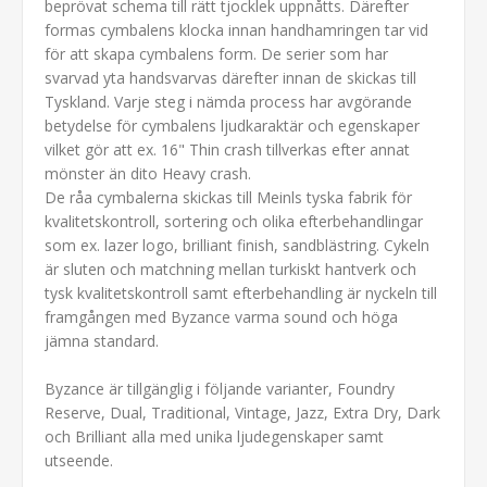
beprövat schema till rätt tjocklek uppnåtts. Därefter
formas cymbalens klocka innan handhamringen tar vid
för att skapa cymbalens form. De serier som har
svarvad yta handsvarvas därefter innan de skickas till
Tyskland. Varje steg i nämda process har avgörande
betydelse för cymbalens ljudkaraktär och egenskaper
vilket gör att ex. 16" Thin crash tillverkas efter annat
mönster än dito Heavy crash.
De råa cymbalerna skickas till Meinls tyska fabrik för
kvalitetskontroll, sortering och olika efterbehandlingar
som ex. lazer logo, brilliant finish, sandblästring. Cykeln
är sluten och matchning mellan turkiskt hantverk och
tysk kvalitetskontroll samt efterbehandling är nyckeln till
framgången med Byzance varma sound och höga
jämna standard.
Byzance är tillgänglig i följande varianter, Foundry
Reserve, Dual, Traditional, Vintage, Jazz, Extra Dry, Dark
och Brilliant alla med unika ljudegenskaper samt
utseende.