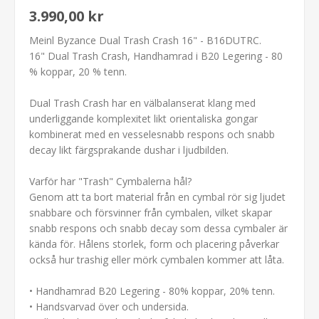
3.990,00 kr
Meinl Byzance Dual Trash Crash 16" - B16DUTRC.
16" Dual Trash Crash, Handhamrad i B20 Legering - 80
% koppar, 20 % tenn.
Dual Trash Crash har en välbalanserat klang med
underliggande komplexitet likt orientaliska gongar
kombinerat med en vesselesnabb respons och snabb
decay likt färgsprakande dushar i ljudbilden.
Varför har "Trash" Cymbalerna hål?
Genom att ta bort material från en cymbal rör sig ljudet
snabbare och försvinner från cymbalen, vilket skapar
snabb respons och snabb decay som dessa cymbaler är
kända för. Hålens storlek, form och placering påverkar
också hur trashig eller mörk cymbalen kommer att låta.
• Handhamrad B20 Legering - 80% koppar, 20% tenn.
• Handsvarvad över och undersida.