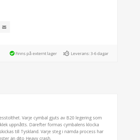
Finns på externt lager
Leverans:
3-6 dagar
kesstolthet. Varje cymbal gjuts av B20 legering som
cklek uppnåtts. Därefter formas cymbalens klocka
ickas till Tyskland. Varje steg i nämda process har
nster än dito Heavy crash.