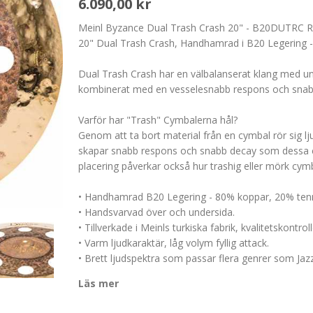
6.090,00 kr
Meinl Byzance Dual Trash Crash 20" - B20DUTRC Raw/
20" Dual Trash Crash, Handhamrad i B20 Legering -
Dual Trash Crash har en välbalanserat klang med und
kombinerat med en vesselesnabb respons och snabb d
Varför har "Trash" Cymbalerna hål?
Genom att ta bort material från en cymbal rör sig lj
skapar snabb respons och snabb decay som dessa cy
placering påverkar också hur trashig eller mörk cym
• Handhamrad B20 Legering - 80% koppar, 20% ten
• Handsvarvad över och undersida.
• Tillverkade i Meinls turkiska fabrik, kvalitetskontr
• Varm ljudkaraktär, låg volym fyllig attack.
• Brett ljudspektra som passar flera genrer som Jaz
Läs mer