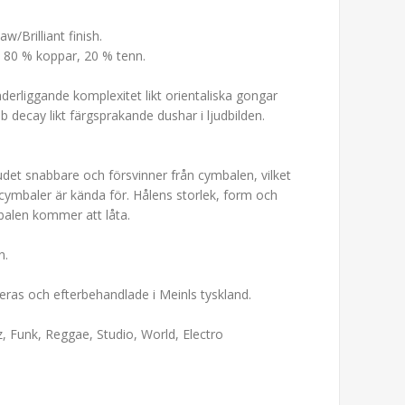
Brilliant finish.
 80 % koppar, 20 % tenn.
erliggande komplexitet likt orientaliska gongar
ecay likt färgsprakande dushar i ljudbilden.
udet snabbare och försvinner från cymbalen, vilket
mbaler är kända för. Hålens storlek, form och
balen kommer att låta.
n.
olleras och efterbehandlade i Meinls tyskland.
z, Funk, Reggae, Studio, World, Electro