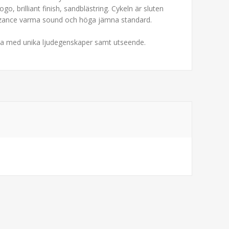
go, brilliant finish, sandblästring. Cykeln är sluten
 Byzance varma sound och höga jämna standard.
t alla med unika ljudegenskaper samt utseende.