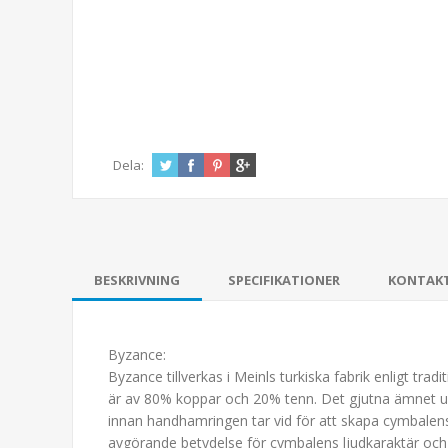
Dela:
BESKRIVNING
SPECIFIKATIONER
KONTAK
Byzance:
Byzance tillverkas i Meinls turkiska fabrik enligt t
är av 80% koppar och 20% tenn. Det gjutna ämnet upp
innan handhamringen tar vid för att skapa cymbalens
avgörande betydelse för cymbalens ljudkaraktär och e