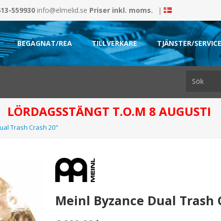
413-559930
info@elmelid.se
Priser inkl. moms.
|
BEGAGNAT/REA
TILLVERKARE
TJÄNSTER/SERVIC
LÖRDAGSSTÄNGT T.O.M 8 AUGUSTI
ual Trash Crash 20"
Meinl Byzance Dual Trash 