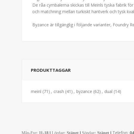
De råa cymbalerna skickas till Meinls tyska fabrik för 
och matchning mellan turkiskt hantverk och tysk kv
Byzance är tillgänglig i följande varianter, Foundry 
PRODUKTTAGGAR
meinl
(71)
,
crash
(41)
,
byzance
(62)
,
dual
(14)
Telefon:
0
Mån-Fre
:
11-18
|
Lördag
: Stängt
|
Söndag
: Stängt
|