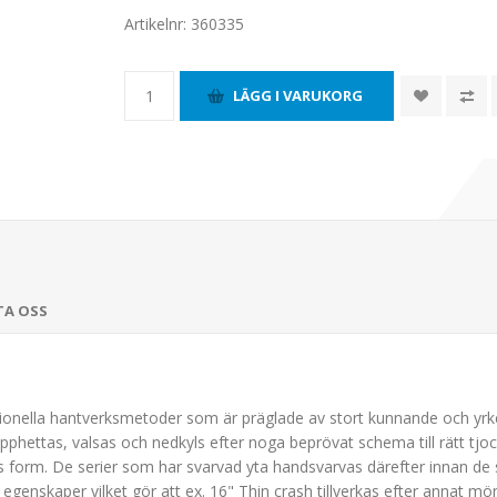
Artikelnr:
360335
TA OSS
raditionella hantverksmetoder som är präglade av stort kunnande och yr
hettas, valsas och nedkyls efter noga beprövat schema till rätt tjo
 form. De serier som har svarvad yta handsvarvas därefter innan de sk
genskaper vilket gör att ex. 16" Thin crash tillverkas efter annat mö