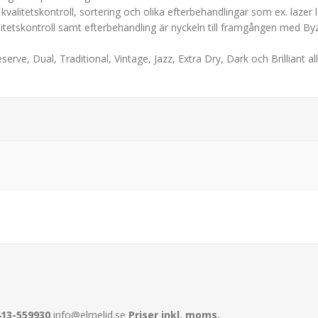
kvalitetskontroll, sortering och olika efterbehandlingar som ex. lazer lo
alitetskontroll samt efterbehandling är nyckeln till framgången med
Reserve, Dual, Traditional, Vintage, Jazz, Extra Dry, Dark och Brillian
413-559930
info@elmelid.se
Priser inkl. moms.