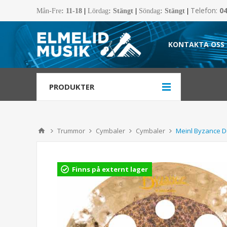
Telefon:
0
Mån-Fre
:
11-18
|
Lördag
: Stängt
|
Söndag
: Stängt
|
KONTAKTA OSS
PRODUKTER
Trummor
Cymbaler
Cymbaler
Meinl Byzance D
Finns på externt lager