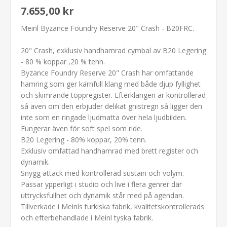
7.655,00 kr
Meinl Byzance Foundry Reserve 20" Crash - B20FRC.
20" Crash, exklusiv handhamrad cymbal av B20 Legering
- 80 % koppar ,20 % tenn.
Byzance Foundry Reserve 20" Crash har omfattande
hamring som ger kärnfull klang med både djup fyllighet
och skimrande toppregister. Efterklangen är kontrollerad
så även om den erbjuder delikat gnistregn så ligger den
inte som en ringade ljudmatta över hela ljudbilden.
Fungerar även för soft spel som ride.
B20 Legering - 80% koppar, 20% tenn.
Exklusiv omfattad handhamrad med brett register och
dynamik.
Snygg attack med kontrollerad sustain och volym.
Passar ypperligt i studio och live i flera genrer där
uttrycksfullhet och dynamik står med på agendan.
Tillverkade i Meinls turkiska fabrik, kvalitetskontrollerads
och efterbehandlade i Meinl tyska fabrik.