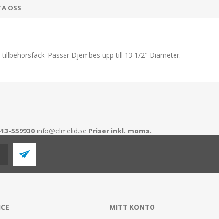
TA OSS
llbehörsfack. Passar Djembes upp till 13 1/2" Diameter.
413-559930
info@elmelid.se
Priser inkl. moms.
ICE
MITT KONTO