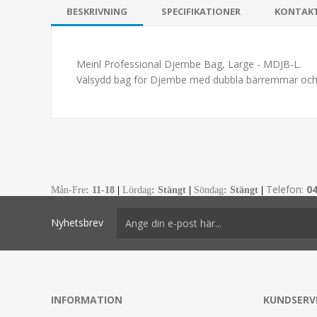
BESKRIVNING
SPECIFIKATIONER
KONTAK
Meinl Professional Djembe Bag, Large - MDJB-L.
Välsydd bag för Djembe med dubbla bärremmar och ti
Telefon:
0
Mån-Fre
:
11-18
|
Lördag
: Stängt
|
Söndag
: Stängt
|
Nyhetsbrev
INFORMATION
KUNDSERV