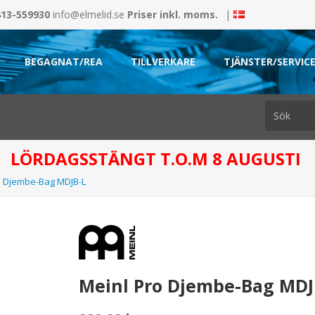
413-559930
info@elmelid.se
Priser inkl. moms.
|
BEGAGNAT/REA
TILLVERKARE
TJÄNSTER/SERVIC
LÖRDAGSSTÄNGT T.O.M 8 AUGUSTI
o Djembe-Bag MDJB-L
Meinl Pro Djembe-Bag MDJ