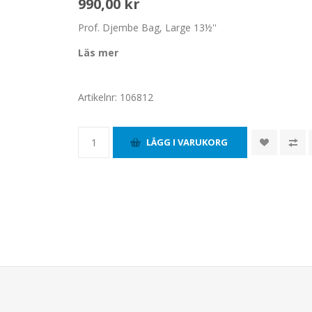
990,00 kr
Prof. Djembe Bag, Large 13½''
Läs mer
Artikelnr:
106812