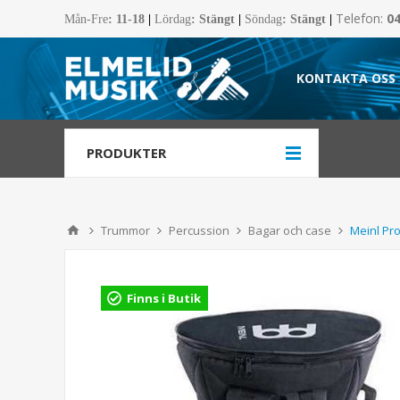
Telefon:
0
Mån-Fre
:
11-18
|
Lördag
: Stängt
|
Söndag
: Stängt
|
KONTAKTA OSS
PRODUKTER
Trummor
Percussion
Bagar och case
Meinl Pr
Finns i Butik