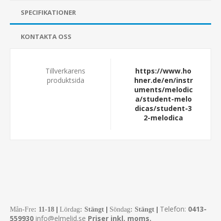
SPECIFIKATIONER
KONTAKTA OSS
Tillverkarens
https://www.ho
produktsida
hner.de/en/instr
uments/melodic
a/student-melo
dicas/student-3
2-melodica
Telefon:
0413-
Mån-Fre
:
11-18
|
Lördag
: Stängt
|
Söndag
: Stängt
|
559930
info@elmelid.se
Priser inkl. moms.