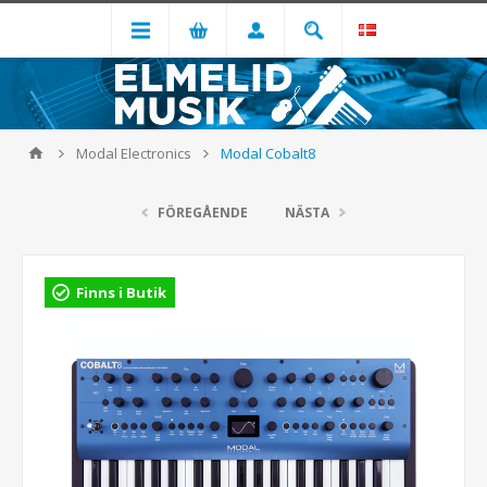
Modal Electronics
Modal Cobalt8
FÖREGÅENDE
NÄSTA
Finns i Butik