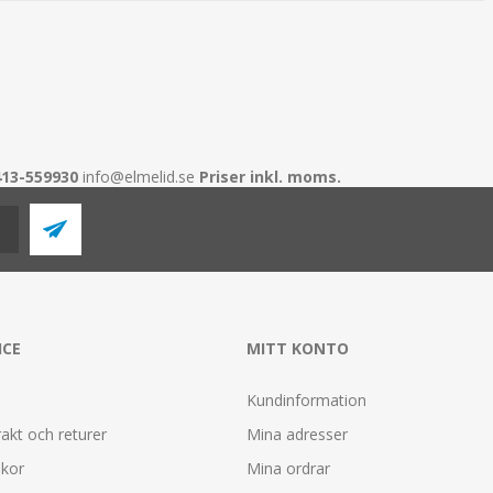
413-559930
info@elmelid.se
Priser inkl. moms.
ICE
MITT KONTO
Kundinformation
rakt och returer
Mina adresser
lkor
Mina ordrar