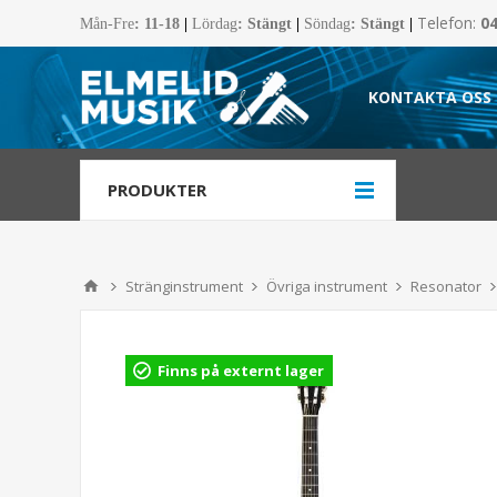
Telefon:
0
Mån-Fre
:
11-18
|
Lördag
: Stängt
|
Söndag
: Stängt
|
KONTAKTA OSS
PRODUKTER
Stränginstrument
Övriga instrument
Resonator
Finns på externt lager