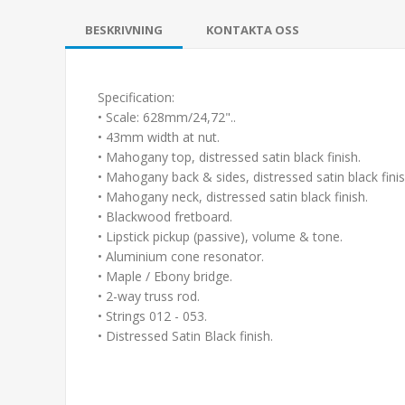
BESKRIVNING
KONTAKTA OSS
Specification:
• Scale: 628mm/24,72"..
• 43mm width at nut.
• Mahogany top, distressed satin black finish.
• Mahogany back & sides, distressed satin black finis
• Mahogany neck, distressed satin black finish.
• Blackwood fretboard.
• Lipstick pickup (passive), volume & tone.
• Aluminium cone resonator.
• Maple / Ebony bridge.
• 2-way truss rod.
• Strings 012 - 053.
• Distressed Satin Black finish.