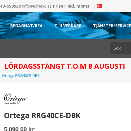
413-559930
info@elmelid.se
Priser inkl. moms.
|
BEGAGNAT/REA
TILLVERKARE
TJÄNSTER/SERVIC
LÖRDAGSSTÄNGT T.O.M 8 AUGUSTI
Ortega RRG40CE-DBK
Ortega RRG40CE-DBK
5.090,00 kr