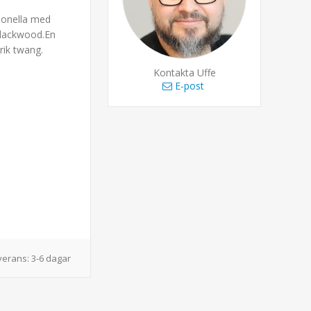
ionella med
blackwood.En
rik twang.
Kontakta Uffe
E-post
verans:
3-6 dagar