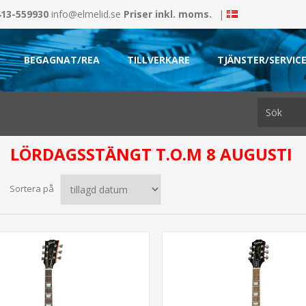
413-559930
info@elmelid.se
Priser inkl. moms.
|
BEGAGNAT/REA
TILLVERKARE
TJÄNSTER/SERVIC
LÖRDAGSSTÄNGT T.O.M 8 AUGUSTI
Sortera på