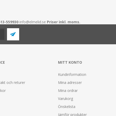
413-559930
info@elmelid.se
Priser inkl. moms.
ICE
MITT KONTO
Kundinformation
rakt och returer
Mina adresser
lkor
Mina ordrar
Varukorg
Önskelista
Jämför produkter