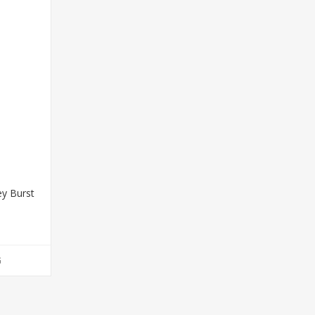
ey Burst
G