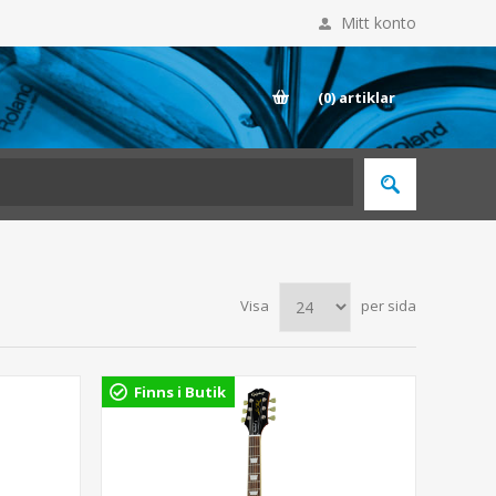
Mitt konto
E
(0)
artiklar
Visa
per sida
Finns i Butik