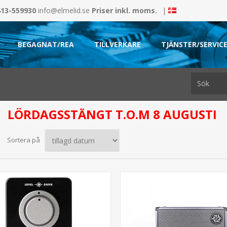
413-559930
info@elmelid.se
Priser inkl. moms.
|
BEGAGNAT/REA
TILLVERKARE
TJÄNSTER/SERVIC
LÖRDAGSSTÄNGT T.O.M 8 AUGUSTI
Sortera på