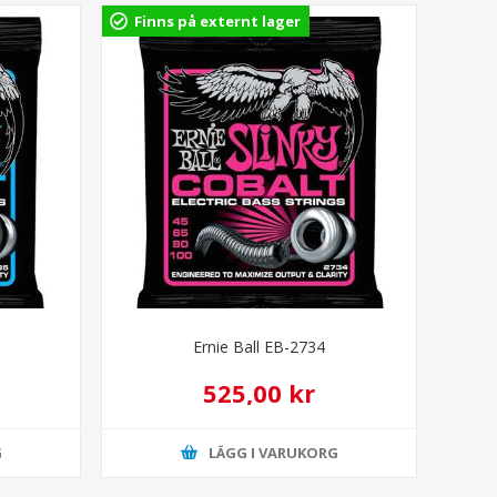
Finns på externt lager
Ernie Ball EB-2734
525,00 kr
G
LÄGG I VARUKORG