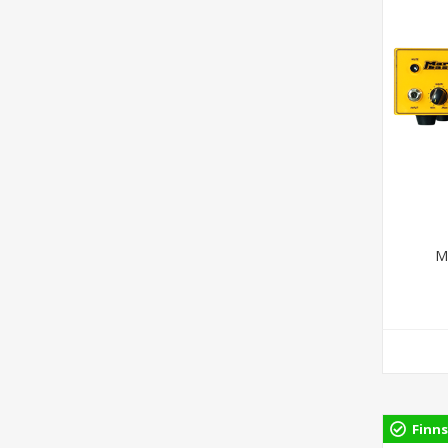
M
Finns