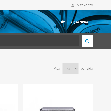
Mitt konto
E
(0)
artiklar
Visa
per sida