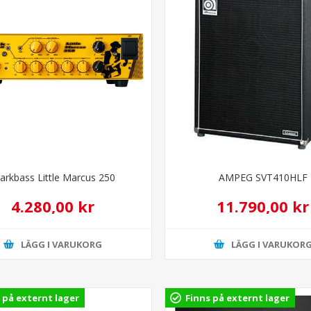
arkbass Little Marcus 250
AMPEG SVT410HLF
4.280,00 kr
11.790,00 kr
LÄGG I VARUKORG
LÄGG I VARUKOR
 på externt lager
Finns på externt lager