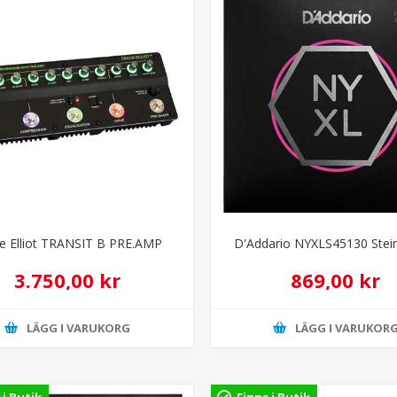
e Elliot TRANSIT B PRE.AMP
D'Addario NYXLS45130 Stei
3.750,00 kr
869,00 kr
LÄGG I VARUKORG
LÄGG I VARUKOR
 i Butik
Finns i Butik