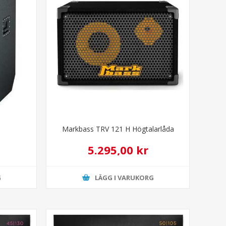
Markbass TRV 121 H Högtalarlåda
5.295,00 kr
G
LÄGG I VARUKORG