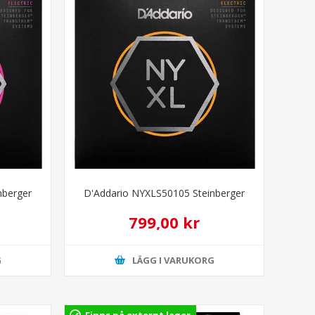
nberger
D'Addario NYXLS50105 Steinberger
799,00 kr
G
LÄGG I VARUKORG
Finns på externt lager