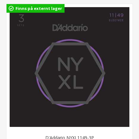
Finns på externt lager
D'Addario NYXL1149-3P