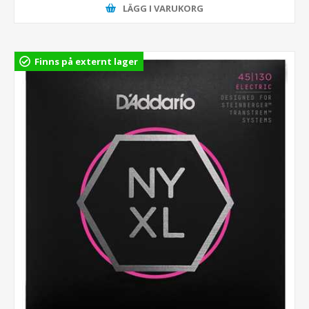
LÄGG I VARUKORG
Finns på externt lager