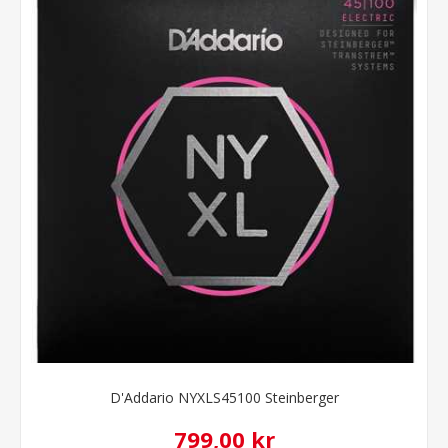
D'Addario NYXLS45100 Steinberger
799,00 kr