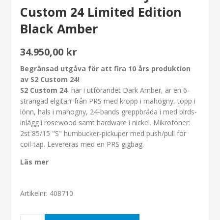
Custom 24 Limited Edition
Black Amber
34.950,00 kr
Begränsad utgåva för att fira 10 års produktion
av S2 Custom 24!
S2 Custom 24
, här i utförandet Dark Amber, är en 6-
strängad elgitarr från PRS med kropp i mahogny, topp i
lönn, hals i mahogny, 24-bands greppbräda i med birds-
inlägg i rosewood samt hardware i nickel. Mikrofoner:
2st 85/15 "S" humbucker-pickuper med push/pull för
coil-tap. Levereras med en PRS gigbag.
Läs mer
Artikelnr:
408710