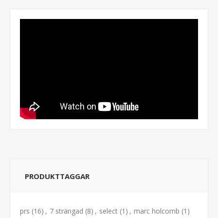
PRODUKTTAGGAR
prs
(16)
,
7 strängad
(8)
,
select
(1)
,
marc holcomb
(1)