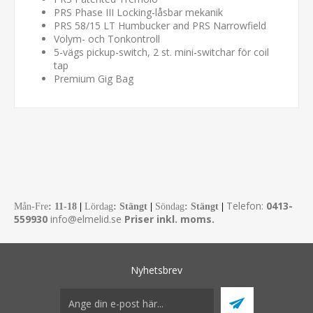
PRS Phase III Locking-låsbar mekanik
PRS 58/15 LT Humbucker and PRS Narrowfield
Volym- och Tonkontroll
5-vägs pickup-switch, 2 st. mini-switchar för coil
tap
Premium Gig Bag
Telefon:
0413-
Mån-Fre
:
11-18
|
Lördag
: Stängt
|
Söndag
: Stängt
|
559930
info@elmelid.se
Priser inkl. moms.
Nyhetsbrev