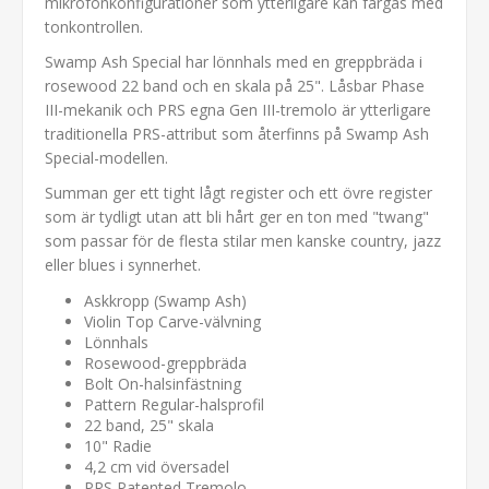
mikrofonkonfigurationer som ytterligare kan färgas med
tonkontrollen.
Swamp Ash Special har lönnhals med en greppbräda i
rosewood 22 band och en skala på 25". Låsbar Phase
III-mekanik och PRS egna Gen III-tremolo är ytterligare
traditionella PRS-attribut som återfinns på Swamp Ash
Special-modellen.
Summan ger ett tight lågt register och ett övre register
som är tydligt utan att bli hårt ger en ton med "twang"
som passar för de flesta stilar men kanske country, jazz
eller blues i synnerhet.
Askkropp (Swamp Ash)
Violin Top Carve-välvning
Lönnhals
Rosewood-greppbräda
Bolt On-halsinfästning
Pattern Regular-halsprofil
22 band, 25" skala
10" Radie
4,2 cm vid översadel
PRS Patented Tremolo