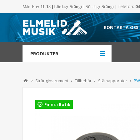
Telefon:
0
Mån-Fre
:
11-18
|
Lördag
: Stängt
|
Söndag
: Stängt
|
KONTAKTA OSS
PRODUKTER
Stränginstrument
Tillbehör
Stämapparater
PW
Finns i Butik