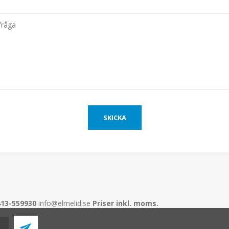
413-559930
info@elmelid.se
Priser inkl. moms.