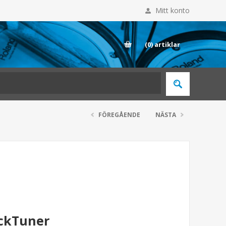
Mitt konto
E
(0)
artiklar
FÖREGÅENDE
NÄSTA
ockTuner