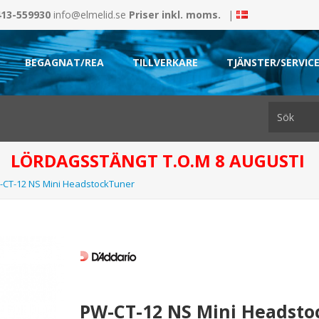
413-559930
info@elmelid.se
Priser inkl. moms.
|
BEGAGNAT/REA
TILLVERKARE
TJÄNSTER/SERVIC
LÖRDAGSSTÄNGT T.O.M 8 AUGUSTI
-CT-12 NS Mini HeadstockTuner
PW-CT-12 NS Mini Headst