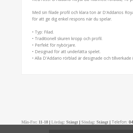
Med sin filade profil och klara ton är D'Addarios Roy
för att ge dig enkel respons när du spelar.
• Typ: Filad.
• Traditionell skuren kropp och profil.
• Perfekt för nybörjare.
• Designad för att underlätta spelet.
• Alla D'Addario rörblad är designade och tillverkade 
Telefon:
0
Mån-Fre
:
11-18
|
Lördag
: Stängt
|
Söndag
: Stängt
|