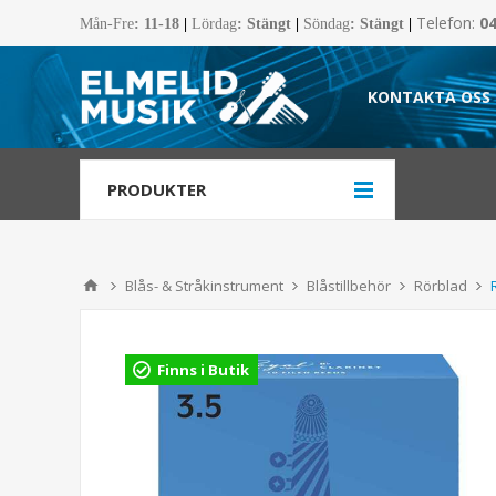
Telefon:
0
Mån-Fre
:
11-18
|
Lördag
: Stängt
|
Söndag
: Stängt
|
KONTAKTA OSS
PRODUKTER
Blås- & Stråkinstrument
Blåstillbehör
Rörblad
Finns i Butik