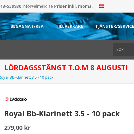
413-559930
info@elmelid.se
Priser inkl. moms.
|
BEGAGNAT/REA
TILLVERKARE
TJÄNSTER/SERVIC
LÖRDAGSSTÄNGT T.O.M 8 AUGUSTI
Royal Bb-Klarinett 3.5 - 10 pack
Royal Bb-Klarinett 3.5 - 10 pack
279,00 kr