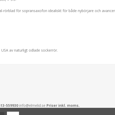
al-rörblad för sopransaxofon idealiskt för både nybörjare och avancerad
i USA av naturligt odlade sockerrör.
413-559930
info@elmelid.se
Priser inkl. moms.