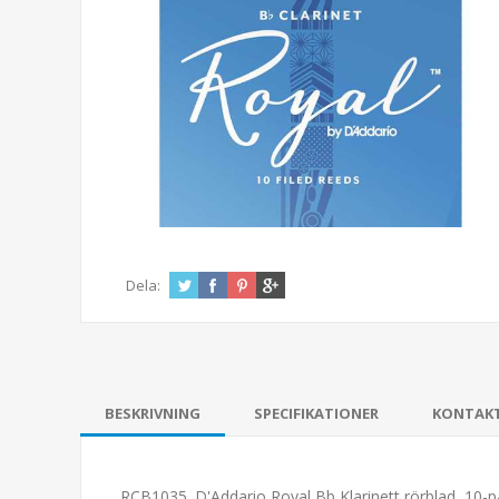
Dela:
BESKRIVNING
SPECIFIKATIONER
KONTAK
RCB1035. D'Addario Royal Bb Klarinett rörblad, 10-pa