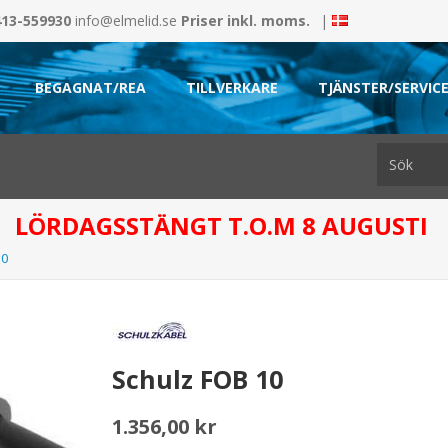
413-559930
info@elmelid.se
Priser inkl. moms.
|
BEGAGNAT/REA
TILLVERKARE
TJÄNSTER/SERVIC
LÖRDAGSSTÄNGT T.O.M 8 AUGUSTI
10
Schulz FOB 10
1.356,00 kr