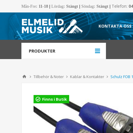
Telefon:
0
Mån-Fre
:
11-18
|
Lördag
: Stängt
|
Söndag
: Stängt
|
KONTAKTA OSS
PRODUKTER
Tillbehör & Noter
Kablar & Kontakter
Schulz FOB 
Finns i Butik