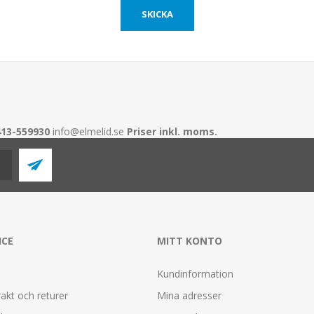
413-559930
info@elmelid.se
Priser inkl. moms.
ICE
MITT KONTO
Kundinformation
rakt och returer
Mina adresser