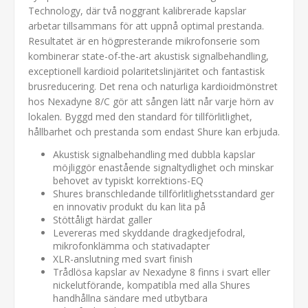
Technology, där två noggrant kalibrerade kapslar
arbetar tillsammans för att uppnå optimal prestanda.
Resultatet är en högpresterande mikrofonserie som
kombinerar state-of-the-art akustisk signalbehandling,
exceptionell kardioid polaritetslinjäritet och fantastisk
brusreducering. Det rena och naturliga kardioidmönstret
hos Nexadyne 8/C gör att sången lätt når varje hörn av
lokalen. Byggd med den standard för tillförlitlighet,
hållbarhet och prestanda som endast Shure kan erbjuda.
Akustisk signalbehandling med dubbla kapslar
möjliggör enastående signaltydlighet och minskar
behovet av typiskt korrektions-EQ
Shures branschledande tillförlitlighetsstandard ger
en innovativ produkt du kan lita på
Stöttåligt härdat galler
Levereras med skyddande dragkedjefodral,
mikrofonklämma och stativadapter
XLR-anslutning med svart finish
Trådlösa kapslar av Nexadyne 8 finns i svart eller
nickelutförande, kompatibla med alla Shures
handhållna sändare med utbytbara