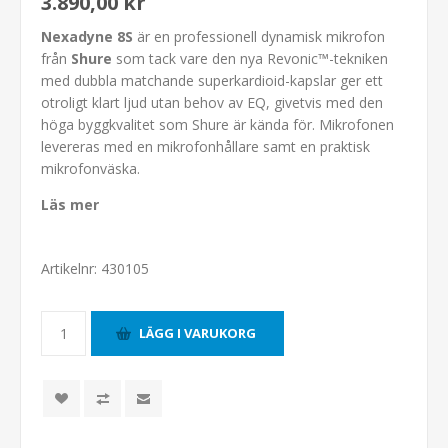
3.890,00 kr
Nexadyne 8S
är en professionell dynamisk mikrofon
från
Shure
som tack vare den nya Revonic™-tekniken
med dubbla matchande superkardioid-kapslar ger ett
otroligt klart ljud utan behov av EQ, givetvis med den
höga byggkvalitet som Shure är kända för. Mikrofonen
levereras med en mikrofonhållare samt en praktisk
mikrofonväska.
Läs mer
Artikelnr:
430105