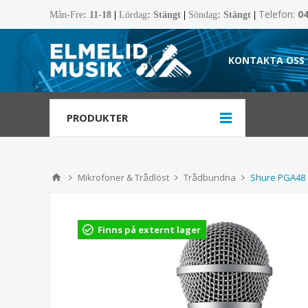
Telefon:
0
Mån-Fre
:
11-18
|
Lördag
: Stängt
|
Söndag
: Stängt
|
KONTAKTA OSS
PRODUKTER
Mikrofoner & Trådlöst
Trådbundna
Shure PGA48 
Finns på externt lager