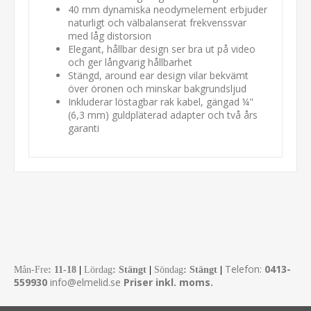
40 mm dynamiska neodymelement erbjuder
naturligt och välbalanserat frekvenssvar
med låg distorsion
Elegant, hållbar design ser bra ut på video
och ger långvarig hållbarhet
Stängd, around ear design vilar bekvämt
över öronen och minskar bakgrundsljud
Inkluderar löstagbar rak kabel, gängad ¼"
(6,3 mm) guldpläterad adapter och två års
garanti
Telefon:
0413-
Mån-Fre
:
11-18
|
Lördag
: Stängt
|
Söndag
: Stängt
|
559930
info@elmelid.se
Priser inkl. moms.