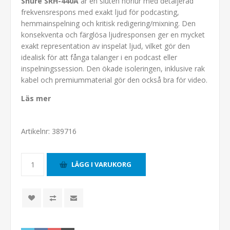
Shure SRH-440A
är en sluten hörlur med detaljerad
frekvensrespons med exakt ljud för podcasting,
hemmainspelning och kritisk redigering/mixning. Den
konsekventa och färglösa ljudresponsen ger en mycket
exakt representation av inspelat ljud, vilket gör den
idealisk för att fånga talanger i en podcast eller
inspelningssession. Den ökade isoleringen, inklusive rak
kabel och premiummaterial gör den också bra för video.
Läs mer
Artikelnr:
389716