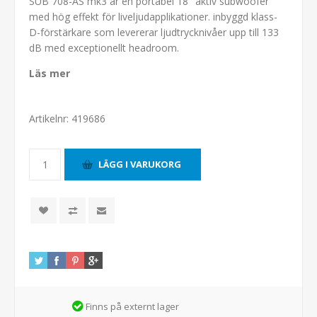
SUB 708-AS mk3 är en portabel 18" aktiv subwoofer
med hög effekt för liveljudapplikationer. inbyggd klass-
D-förstärkare som levererar ljudtrycknivåer upp till 133
dB med exceptionellt headroom.
Läs mer
Artikelnr:
419686
Finns på externt lager