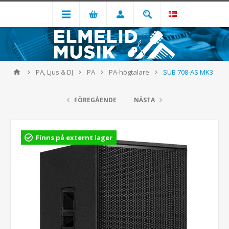
PA, Ljus & DJ
PA
PA-högtalare
SUB 708-AS MK3
FÖREGÅENDE
NÄSTA
Finns på externt lager