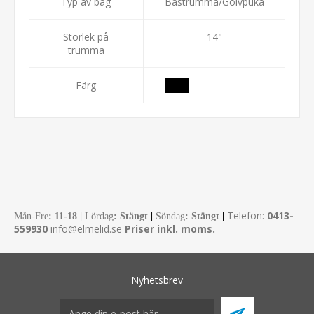
Typ av bag
Bastrumma/Golvpuka
Storlek på
14"
trumma
Färg
Telefon:
0413-
Mån-Fre
:
11-18
|
Lördag
: Stängt
|
Söndag
: Stängt
|
559930
info@elmelid.se
Priser inkl. moms.
Nyhetsbrev