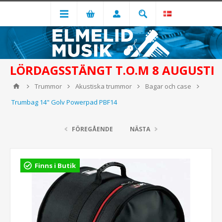
LÖRDAGSSTÄNGT T.O.M 8 AUGUSTI
Trummor
Akustiska trummor
Bagar och case
Trumbag 14" Golv Powerpad PBF14
FÖREGÅENDE
NÄSTA
Finns i Butik