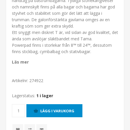
handtag på bastrumbagarna. Tydliga storlekangivelser
och namnskylt finns på alla bagar och bagarna har god
styvhet och stabilitet som gör det lätt att lägga i
trumman. De galonförstärkta gavlarna omges av en
kraftig söm som ger extra skydd.
Ett snyggt men diskret T är, vid sidan av god kvalitet, det
ända som avslöjar släktbandet med Tama.
Powerpad finns i storlekar från 8™ till 24™, dessutom
finns stickbag, cymbalbag och stativbagar.
Läs mer
Artikelnr:
274922
Lagerstatus:
1 i lager