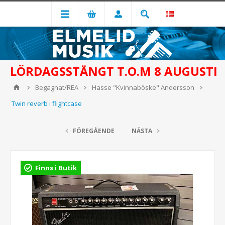
LÖRDAGSSTÄNGT T.O.M 8 AUGUSTI
Begagnat/REA
Hasse "Kvinnaböske" Andersson
Twin reverb i flightcase
FÖREGÅENDE
NÄSTA
Finns i Butik