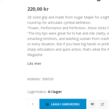
220,00 kr
2B sized grip and made from Sugar Maple for a ligh
round tip for articulate cymbal definition.
“Power, Performance and Perfection…these sticks ha
“The tiny tips were great for hi-hat and ride clarity, 
smacking rimshots, and washing sustain from crashes 
or every situation. But if you have big hands or prefe
sharp articulation and quick action, that’s what th
Magazine
Läs mer
Artikelnr:
306030
Lagerstatus:
4 i lager