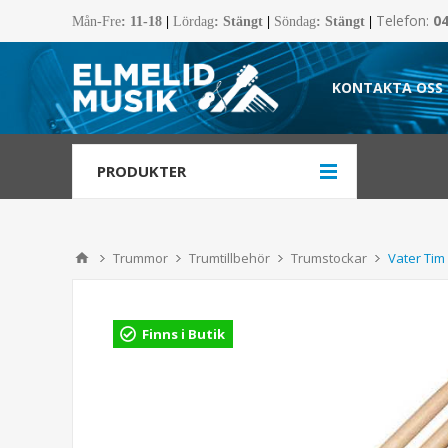
Telefon:
0
Mån-Fre
:
11-18
|
Lördag
: Stängt
|
Söndag
: Stängt
|
KONTAKTA OSS
PRODUKTER
Trummor
Trumtillbehör
Trumstockar
Vater Tim
Finns i Butik