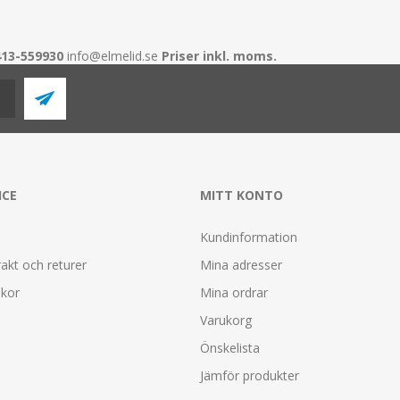
413-559930
info@elmelid.se
Priser inkl. moms.
ICE
MITT KONTO
Kundinformation
rakt och returer
Mina adresser
lkor
Mina ordrar
Varukorg
Önskelista
Jämför produkter