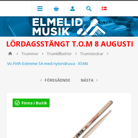
LÖRDAGSSTÄNGT T.O.M 8 AUGUSTI
Trummor
Trumtillbehör
Trumstockar
Vic Firth Extreme 5A med nylondruva - X5AN
FÖREGÅENDE
NÄSTA
Finns i Butik