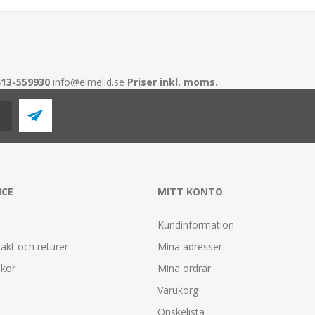
413-559930
info@elmelid.se
Priser inkl. moms.
ICE
MITT KONTO
Kundinformation
rakt och returer
Mina adresser
lkor
Mina ordrar
Varukorg
Önskelista