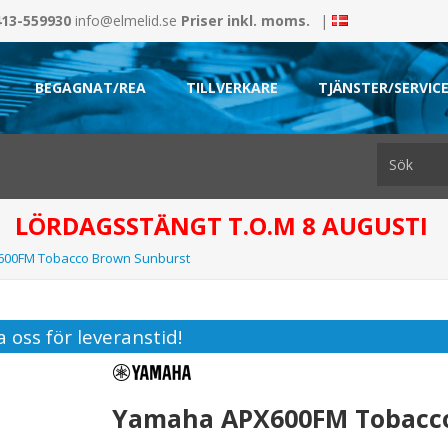
413-559930
info@elmelid.se
Priser inkl. moms.
|
BEGAGNAT/REA
TILLVERKARE
TJÄNSTER/SERVIC
LÖRDAGSSTÄNGT T.O.M 8 AUGUSTI
00FM Tobacco Brown Sunburst
 oss för leveranstid!
Yamaha APX600FM Tobacco