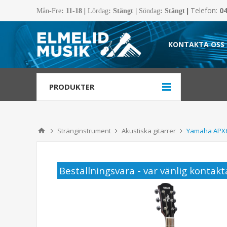
Telefon:
0
Mån-Fre
:
11-18
|
Lördag
: Stängt
|
Söndag
: Stängt
|
KONTAKTA OSS
PRODUKTER
Stränginstrument
Akustiska gitarrer
Yamaha APX6
Beställningsvara - var vänlig kontakta