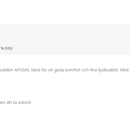
TA OSS
ellen APX500, känd för sin goda komfort och fina ljudkvalitet. Me
are att ta ackord