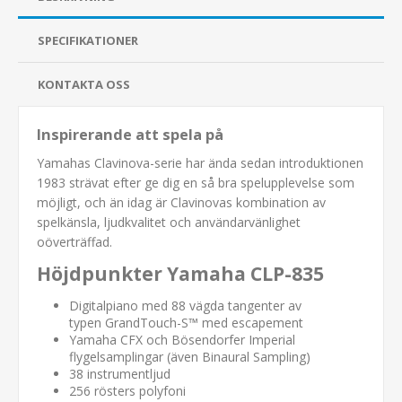
SPECIFIKATIONER
KONTAKTA OSS
Inspirerande att spela på
Yamahas Clavinova-serie har ända sedan introduktionen
1983 strävat efter ge dig en så bra spelupplevelse som
möjligt, och än idag är Clavinovas kombination av
spelkänsla, ljudkvalitet och användarvänlighet
oöverträffad.
Höjdpunkter Yamaha CLP-835
Digitalpiano med 88 vägda tangenter av
typen GrandTouch-S™ med escapement
Yamaha CFX och Bösendorfer Imperial
flygelsamplingar (även Binaural Sampling)
38 instrumentljud
256 rösters polyfoni