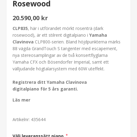
Rosewood
20.590,00 kr
CLP835
, här i utförandet mörkt rosenträ (dark
rosewood), är ett stilrent digitalpiano i
Yamaha
Clavinova
CLP800-serien. Bland höjdpunkterna märks
88 vägda GrandTouch S tangenter med escapement,
nya stereosamplingar av de två konsertflyglarna
Yamaha CFX och Bösendorfer Imperial, samt ett
välljudande högtalarsystem med 60W uteffekt.
Registrera ditt Yamaha Clavinova
digitalpiano för 5 års garanti.
Läs mer
Artikelnr:
435644
Välj leveranssätt piano
*