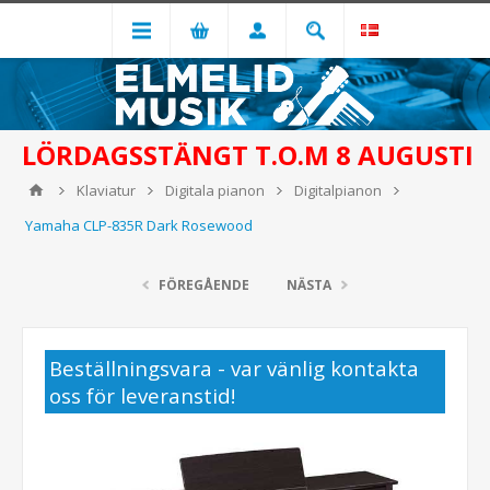
LÖRDAGSSTÄNGT T.O.M 8 AUGUSTI
Klaviatur
Digitala pianon
Digitalpianon
Yamaha CLP-835R Dark Rosewood
FÖREGÅENDE
NÄSTA
Beställningsvara - var vänlig kontakta
oss för leveranstid!