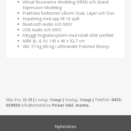
Virtual Resonance Modeling (VRM) och Grand
Expression Modeling
Praktiska funktioner såsom Dual, Layer och Duo
Inspelning med upp till 16 spår
Bluetooth Audio och MIDI
USB Audio och MIDI
Inbyggt högtalarsystem med totalt 60W uteffekt
Mått (b, d, h): 145 x 46 x 92,7 cm
Vikt: 57 kg (60 kg i utförandet Polished Ebony)
Telefon:
0413-
Mån-Fre
:
11-18
|
Lördag
: Stängt
|
Söndag
: Stängt
|
559930
info@elmelid.se
Priser inkl. moms.
Nyhetsbrev