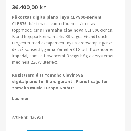
36.400,00 kr
Påkostat digitalpiano i nya CLP800-serien!
CLP875
, här i matt svart utförande, är en av
toppmodellerna i
Yamaha Clavinova
CLP800-serien.
Bland höjdpunkterna märks 88 vägda GrandTouch
tangenter med escapement, nya stereosamplingar av
de två konsertflyglarna Yamaha CFX och Bösendorfer
Imperial, samt ett avancerat 3-vägs högtalarsystemet
med hela 220W uteffekt.
Registrera ditt Yamaha Clavinova
digitalpiano för 5 års garanti. Pianot säljs för
Yamaha Music Europe GmbH*.
Läs mer
Artikelnr:
436951