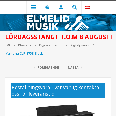
LÖRDAGSSTÄNGT T.O.M 8 AUGUSTI
Klaviatur
Digitala pianon
Digitalpianon
Yamaha CLP-875B Black
FÖREGÅENDE
NÄSTA
Beställningsvara - var vänlig kontakta
oss för leveranstid!