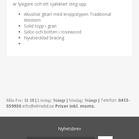
är lyxigare och ett självklart steg upp.
Akustisk gitarr med kroppstypen Traditional
Western
Solid topp i gran
Sidor och botten i rosewood
Nyutvecklad bracing
Telefon:
0413-
Mån-Fre
:
11-18
|
Lördag
: Stängt
|
Söndag
: Stängt
|
559930
info@elmelid.se
Priser inkl. moms.
Nyhetsbrev