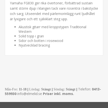
Yamaha FG830 ger rika övertoner, förbättrad sustain
samt större djup i klangen tack vare rosenträ i bakstycke
och sarg. Utseendet med pärlemorinlägg runt ljudhålet
är lyxigare och ett självklart steg upp.
Akustisk gitarr med kroppstypen Traditional
Western
Solid topp i gran
Sidor och botten i rosewood
Nyutvecklad bracing
Telefon:
0413-
Mån-Fre
:
11-18
|
Lördag
: Stängt
|
Söndag
: Stängt
|
559930
info@elmelid.se
Priser inkl. moms.