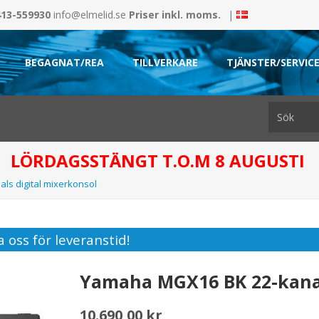
413-559930
info@elmelid.se
Priser inkl. moms.
|
BEGAGNAT/REA
TILLVERKARE
TJÄNSTER/SERVIC
LÖRDAGSSTÄNGT T.O.M 8 AUGUSTI
s digital mixerkonsol
 oss för leveranstid!
Yamaha MGX16 BK 22-kanal
10.690,00 kr