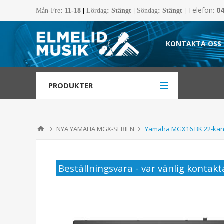
Telefon:
0
Mån-Fre
:
11-18
|
Lördag
: Stängt
|
Söndag
: Stängt
|
KONTAKTA OSS
PRODUKTER
NYA YAMAHA MGX-SERIEN
Yamaha MGX16 BK 22-kanal
Beställningsvara - var vänlig kontakta