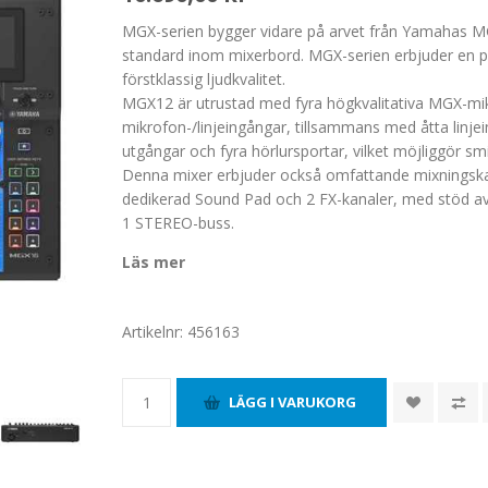
MGX-serien bygger vidare på arvet från Yamahas MG
standard inom mixerbord. MGX-serien erbjuder en per
förstklassig ljudkvalitet.
MGX12 är utrustad med fyra högkvalitativa MGX-mi
mikrofon-/linjeingångar, tillsammans med åtta linj
utgångar och fyra hörlursportar, vilket möjliggör 
Denna mixer erbjuder också omfattande mixningska
dedikerad Sound Pad och 2 FX-kanaler, med stöd av
1 STEREO-buss.
Läs mer
Artikelnr:
456163