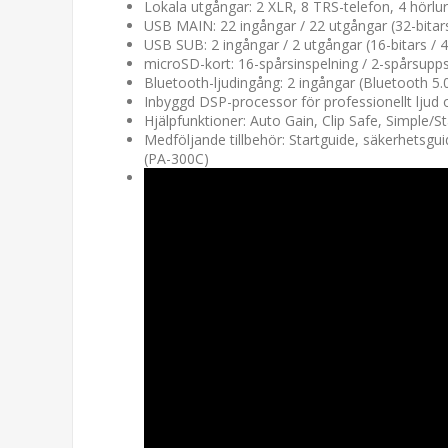
Lokala utgångar: 2 XLR, 8 TRS-telefon, 4 hörlu
USB MAIN: 22 ingångar / 22 utgångar (32-bitars
USB SUB: 2 ingångar / 2 utgångar (16-bitars / 
microSD-kort: 16-spårsinspelning / 2-spårsuppsp
Bluetooth-ljudingång: 2 ingångar (Bluetooth 5
Inbyggd DSP-processor för professionellt ljud 
Hjälpfunktioner: Auto Gain, Clip Safe, Simple/S
Medföljande tillbehör: Startguide, säkerhetsgu
(PA-300C)