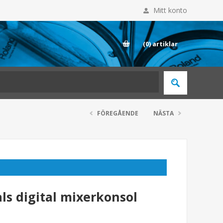
Mitt konto
E
(0)
artiklar
FÖREGÅENDE
NÄSTA
s digital mixerkonsol