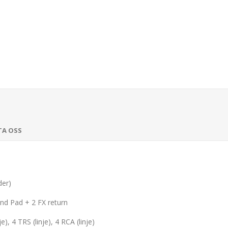
TA OSS
der)
nd Pad + 2 FX return
, 4 TRS (linje), 4 RCA (linje)