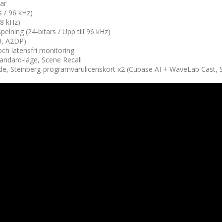
rar
 / 96 kHz)
48 kHz)
elning (24-bitars / Upp till 96 kHz)
.0, A2DP)
och latensfri monitoring
tandard-läge, Scene Recall
ide, Steinberg-programvarulicenskort x2 (Cubase AI + WaveLab Cast, St