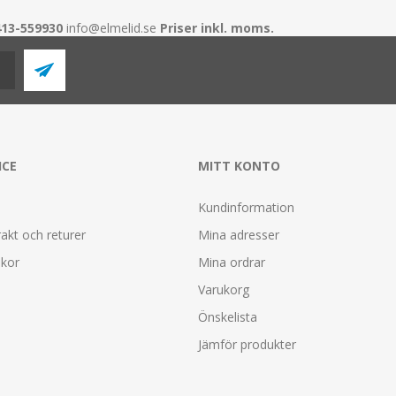
413-559930
info@elmelid.se
Priser inkl. moms.
ICE
MITT KONTO
Kundinformation
rakt och returer
Mina adresser
lkor
Mina ordrar
Varukorg
Önskelista
Jämför produkter