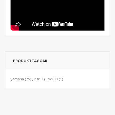
PRODUKTTAGGAR
yamaha
(25)
,
psr
(1)
,
sx600
(1)