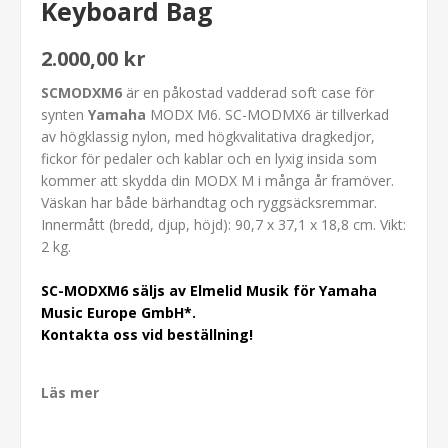
Keyboard Bag
2.000,00 kr
SCMODXM6
är en påkostad vadderad soft case för
synten
Yamaha
MODX M6. SC-MODMX6 är tillverkad
av högklassig nylon, med högkvalitativa dragkedjor,
fickor för pedaler och kablar och en lyxig insida som
kommer att skydda din MODX M i många år framöver.
Väskan har både bärhandtag och ryggsäcksremmar.
Innermått (bredd, djup, höjd): 90,7 x 37,1 x 18,8 cm. Vikt:
2 kg.
SC-MODXM6 säljs av Elmelid Musik för Yamaha
Music Europe GmbH*.
Kontakta oss vid beställning!
Läs mer