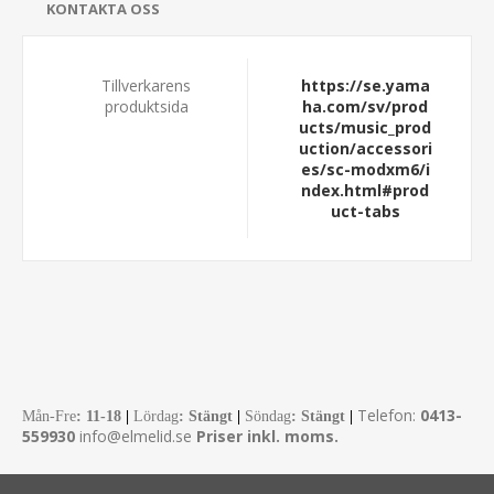
KONTAKTA OSS
Tillverkarens
https://se.yama
produktsida
ha.com/sv/prod
ucts/music_prod
uction/accessori
es/sc-modxm6/i
ndex.html#prod
uct-tabs
Telefon:
0413-
Mån-Fre
:
11-18
|
Lördag
: Stängt
|
Söndag
: Stängt
|
559930
info@elmelid.se
Priser inkl. moms.