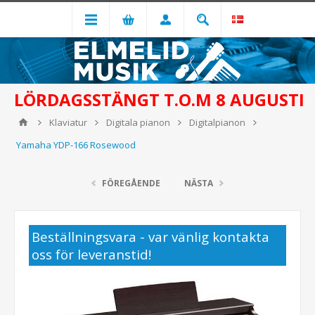
LÖRDAGSSTÄNGT T.O.M 8 AUGUSTI
Klaviatur
Digitala pianon
Digitalpianon
Yamaha YDP-166 Rosewood
FÖREGÅENDE
NÄSTA
Beställningsvara - var vänlig kontakta
oss för leveranstid!