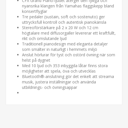
CFX Grand Piano-ljudet återger den fylliga och
nyansrika klangen från Yamahas flaggskepp bland
konsertflyglar
Tre pedaler (sustain, soft och sostenuto) ger
uttrycksfull kontroll och autentisk pianokänsla
Stereoförstärkare på 2 x 20 W och 12 cm
högtalare med diffusorgaller levererar ett kraftfullt,
rikt och omslutande ljud
Traditionell pianodesign med eleganta detaljer
som smälter in naturligt i hemmets miljö
Anslut hörlurar för tyst och ostörd övning när som
helst på dygnet
Med 10 ljud och 353 inbyggda låtar finns stora
möjligheter att spela, öva och utvecklas
Bluetooth®-anslutning gör det enkelt att streama
musik, justera inställningar och använda
utbildnings- och övningsappar