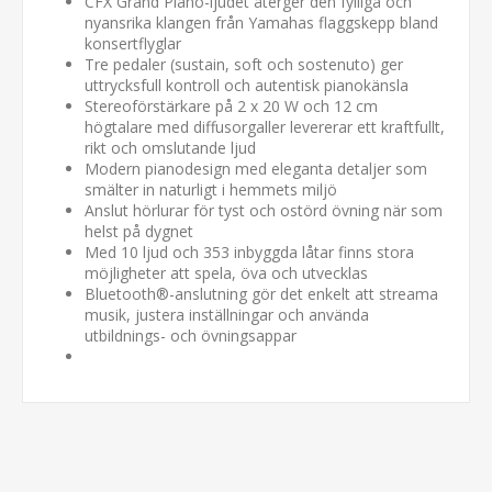
CFX Grand Piano-ljudet återger den fylliga och
nyansrika klangen från Yamahas flaggskepp bland
konsertflyglar
Tre pedaler (sustain, soft och sostenuto) ger
uttrycksfull kontroll och autentisk pianokänsla
Stereoförstärkare på 2 x 20 W och 12 cm
högtalare med diffusorgaller levererar ett kraftfullt,
rikt och omslutande ljud
Modern pianodesign med eleganta detaljer som
smälter in naturligt i hemmets miljö
Anslut hörlurar för tyst och ostörd övning när som
helst på dygnet
Med 10 ljud och 353 inbyggda låtar finns stora
möjligheter att spela, öva och utvecklas
Bluetooth®-anslutning gör det enkelt att streama
musik, justera inställningar och använda
utbildnings- och övningsappar