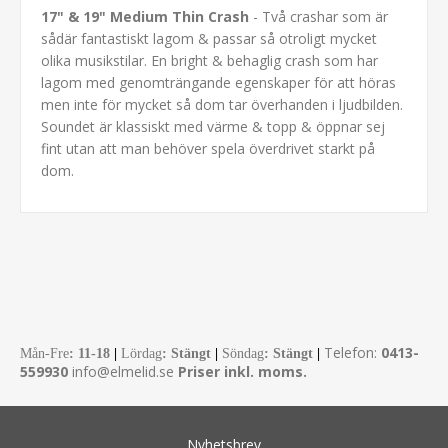
17" & 19" Medium Thin Crash
- Två crashar som är
sådär fantastiskt lagom & passar så otroligt mycket
olika musikstilar. En bright & behaglig crash som har
lagom med genomträngande egenskaper för att höras
men inte för mycket så dom tar överhanden i ljudbilden.
Soundet är klassiskt med värme & topp & öppnar sej
fint utan att man behöver spela överdrivet starkt på
dom.
Telefon:
0413-
Mån-Fre
:
11-18
|
Lördag
: Stängt
|
Söndag
: Stängt
|
559930
info@elmelid.se
Priser inkl. moms.
Nyhetsbrev