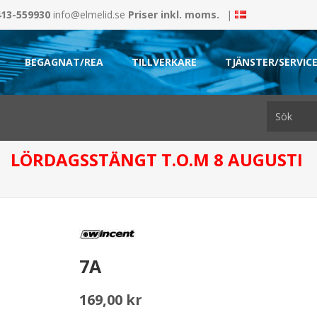
413-559930
info@elmelid.se
Priser inkl. moms.
|
BEGAGNAT/REA
TILLVERKARE
TJÄNSTER/SERVIC
LÖRDAGSSTÄNGT T.O.M 8 AUGUSTI
7A
169,00 kr