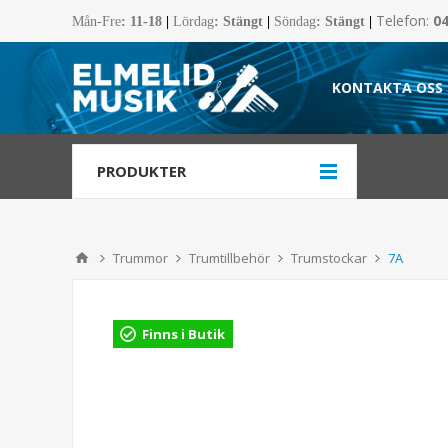
Telefon:
0
Mån-Fre
:
11-18
|
Lördag
: Stängt
|
Söndag
: Stängt
|
KONTAKTA OSS
PRODUKTER
Trummor
Trumtillbehör
Trumstockar
7A
Finns i Butik