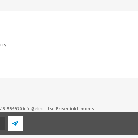
ory
413-559930
info@elmelid.se
Priser inkl. moms.