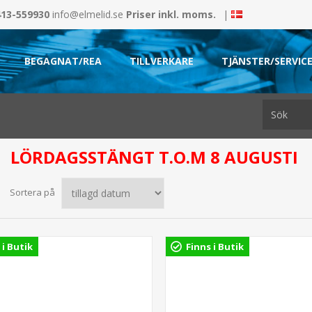
413-559930
info@elmelid.se
Priser inkl. moms.
|
BEGAGNAT/REA
TILLVERKARE
TJÄNSTER/SERVIC
LÖRDAGSSTÄNGT T.O.M 8 AUGUSTI
Sortera på
 i Butik
Finns i Butik