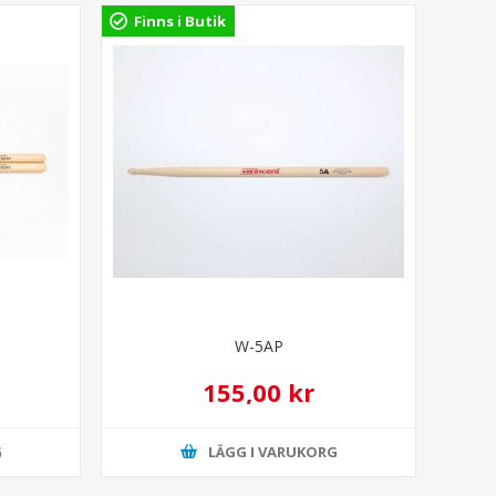
Finns i Butik
W-5AP
155,00 kr
G
LÄGG I VARUKORG