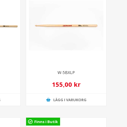
W-5BXLP
155,00 kr
G
LÄGG I VARUKORG
Finns i Butik