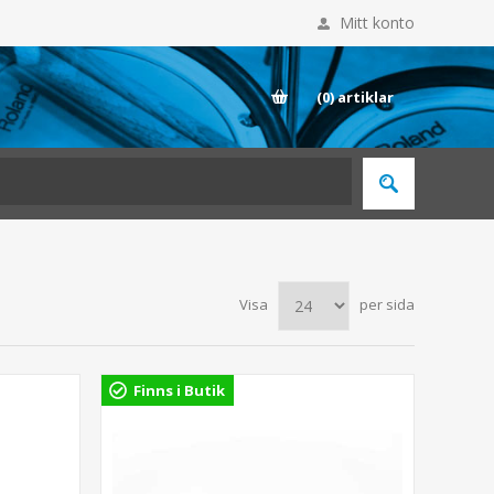
Mitt konto
E
(0)
artiklar
Visa
per sida
Finns i Butik