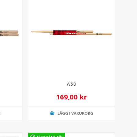
W5B
169,00 kr
G
LÄGG I VARUKORG
Finns i Butik