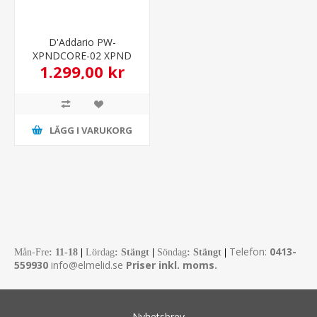
D'Addario PW-
XPNDCORE-02 XPND
1.299,00 kr
Core Pedalboard 2 - 2
rows
LÄGG I VARUKORG
Telefon:
0413-
Mån-Fre
:
11-18
|
Lördag
: Stängt
|
Söndag
: Stängt
|
559930
info@elmelid.se
Priser inkl. moms.
Nyhetsbrev