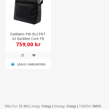
Daddario PW-BLCPBT-
02 Backline Core PB
759,00 kr
Transport 2
LÄGG I VARUKORG
Telefon:
0413-
Mån-Fre
:
11-18
|
Lördag
: Stängt
|
Söndag
: Stängt
|