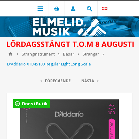
LÖRDAGSSTÄNGT T.O.M 8 AUGUSTI
Stränginstrument
Basar
Strängar
D'Addario XTB45100 Regular Light Long Scale
FÖREGÅENDE
NÄSTA
Finns i Butik