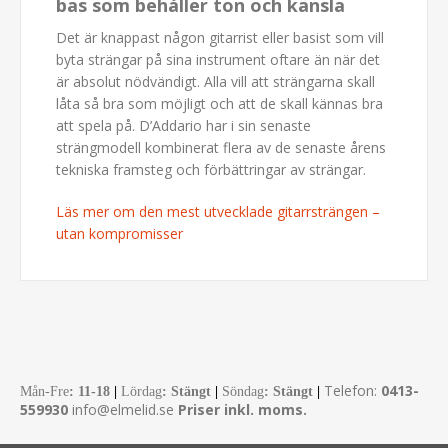
bas som behåller ton och känsla
Det är knappast någon gitarrist eller basist som vill
byta strängar på sina instrument oftare än när det
är absolut nödvändigt. Alla vill att strängarna skall
låta så bra som möjligt och att de skall kännas bra
att spela på. D’Addario har i sin senaste
strängmodell kombinerat flera av de senaste årens
tekniska framsteg och förbättringar av strängar.
Läs mer om den mest utvecklade gitarrsträngen –
utan kompromisser
Telefon:
0413-
Mån-Fre
:
11-18
|
Lördag
: Stängt
|
Söndag
: Stängt
|
559930
info@elmelid.se
Priser inkl. moms.