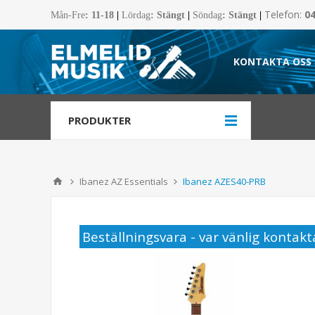
Telefon:
0
Mån-Fre
:
11-18
|
Lördag
: Stängt
|
Söndag
: Stängt
|
KONTAKTA OSS
PRODUKTER
Ibanez AZ Essentials
Ibanez AZES40-PRB
Beställningsvara - var vänlig kontakta