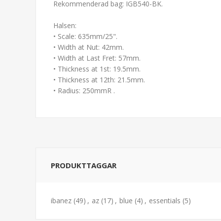
Rekommenderad bag: IGB540-BK.
Halsen:
• Scale: 635mm/25".
• Width at Nut: 42mm.
• Width at Last Fret: 57mm.
• Thickness at 1st: 19.5mm.
• Thickness at 12th: 21.5mm.
• Radius: 250mmR .
PRODUKTTAGGAR
ibanez
(49)
,
az
(17)
,
blue
(4)
,
essentials
(5)