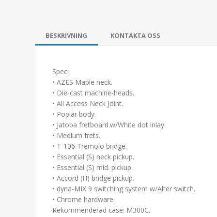
BESKRIVNING
KONTAKTA OSS
Spec:
• AZES Maple neck.
• Die-cast machine-heads.
• All Access Neck Joint.
• Poplar body.
• Jatoba fretboard.w/White dot inlay.
• Medium frets.
• T-106 Tremolo bridge.
• Essential (S) neck pickup.
• Essential (S) mid. pickup.
• Accord (H) bridge pickup.
• dyna-MIX 9 switching system w/Alter switch.
• Chrome hardware.
Rekommenderad case: M300C.