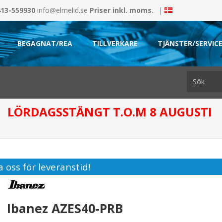
413-559930
info@elmelid.se
Priser inkl. moms.
|
BEGAGNAT/REA
TILLVERKARE
TJÄNSTER/SERVIC
LÖRDAGSSTÄNGT T.O.M 8 AUGUSTI
 oss för leveranstid!
Ibanez AZES40-PRB