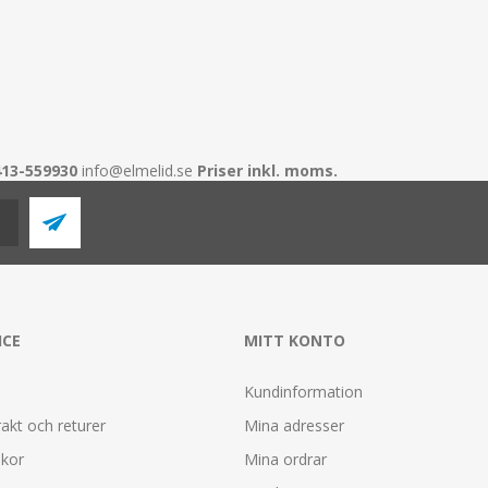
413-559930
info@elmelid.se
Priser inkl. moms.
ICE
MITT KONTO
Kundinformation
rakt och returer
Mina adresser
lkor
Mina ordrar