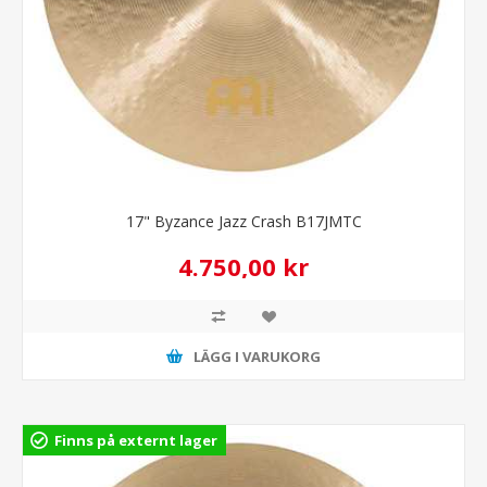
17" Byzance Jazz Crash B17JMTC
4.750,00 kr
LÄGG I VARUKORG
Finns på externt lager