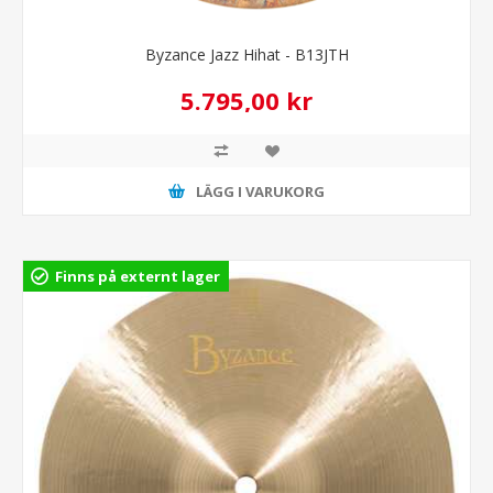
Byzance Jazz Hihat - B13JTH
5.795,00 kr
LÄGG I VARUKORG
Finns på externt lager