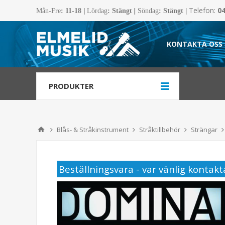
Telefon:
0
Mån-Fre
:
11-18
|
Lördag
: Stängt
|
Söndag
: Stängt
|
KONTAKTA OSS
PRODUKTER
Blås- & Stråkinstrument
Stråktillbehör
Strängar
Beställningsvara - var vänlig kontakta