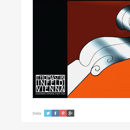
Dela: