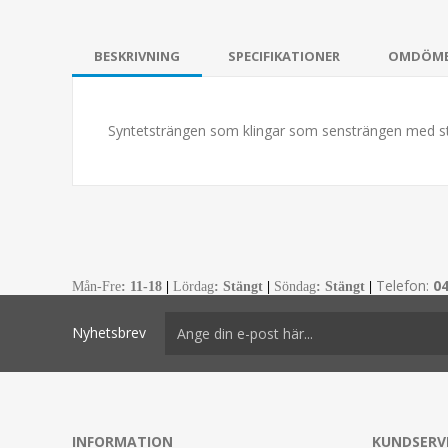
BESKRIVNING
SPECIFIKATIONER
OMDÖM
Syntetsträngen som klingar som sensträngen med s
Telefon:
0
Mån-Fre
:
11-18
|
Lördag
: Stängt
|
Söndag
: Stängt
|
Nyhetsbrev
INFORMATION
KUNDSERV