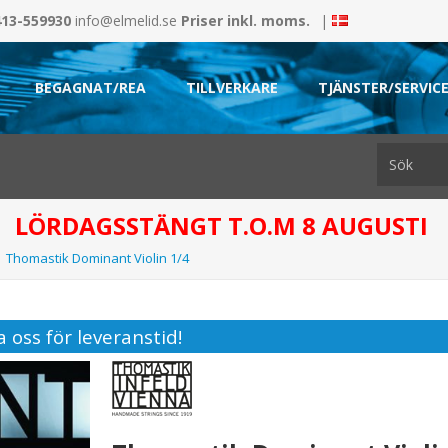
413-559930
info@elmelid.se
Priser inkl. moms.
|
BEGAGNAT/REA
TILLVERKARE
TJÄNSTER/SERVIC
LÖRDAGSSTÄNGT T.O.M 8 AUGUSTI
Thomastik Dominant Violin 1/4
 oss för leveranstid!