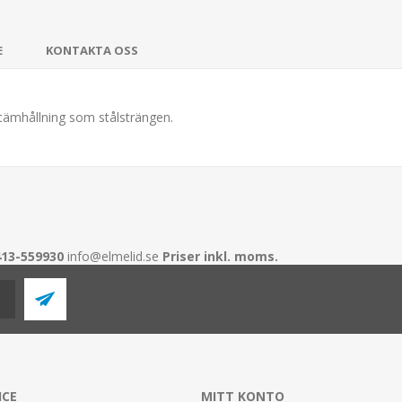
E
KONTAKTA OSS
tämhållning som stålsträngen.
413-559930
info@elmelid.se
Priser inkl. moms.
ICE
MITT KONTO