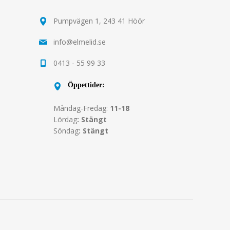
Pumpvägen 1, 243 41 Höör
info@elmelid.se
0413 - 55 99 33
Öppettider:
Måndag-Fredag:
11-18
Lördag
: Stängt
Söndag
: Stängt