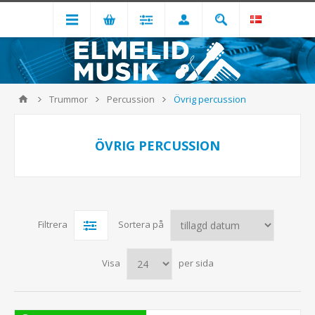
Trummor
Percussion
Övrig percussion
ÖVRIG PERCUSSION
Filtrera
Sortera på
Visa
per sida