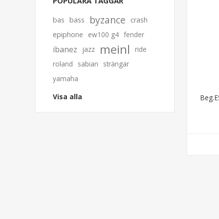
POPULÄRA TAGGAR
byzance
bas
bass
crash
epiphone
ew100 g4
fender
meinl
ibanez
jazz
ride
roland
sabian
strängar
yamaha
Visa alla
Beg.E