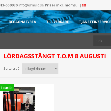
413-559930
info@elmelid.se
Priser inkl. moms.
|
BEGAGNAT/REA
TILLVERKARE
TJÄNSTER/SERVIC
LÖRDAGSSTÄNGT T.O.M 8 AUGUSTI
Sortera på
 i Butik