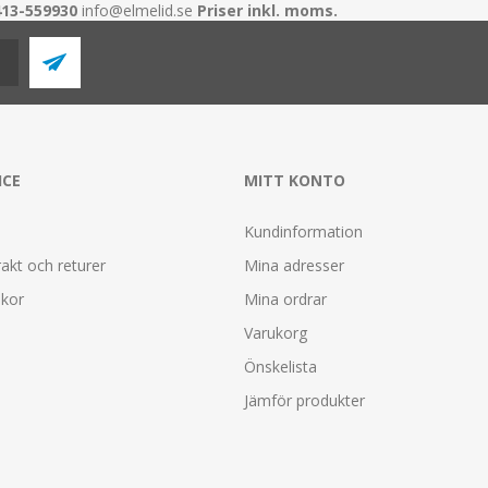
413-559930
info@elmelid.se
Priser inkl. moms.
ICE
MITT KONTO
Kundinformation
rakt och returer
Mina adresser
lkor
Mina ordrar
Varukorg
Önskelista
Jämför produkter