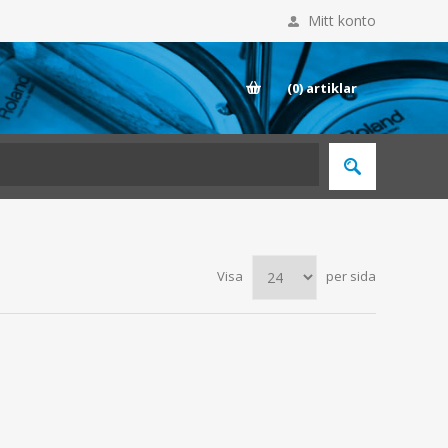
Mitt konto
E
(0)
artiklar
Visa
per sida