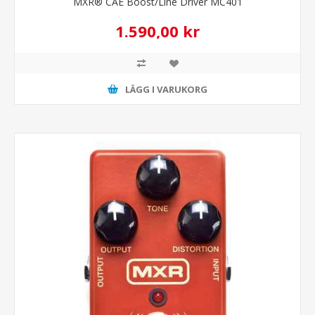
MXR® CAE Boost/Line Driver MC401
1.590,00 kr
LÄGG I VARUKORG